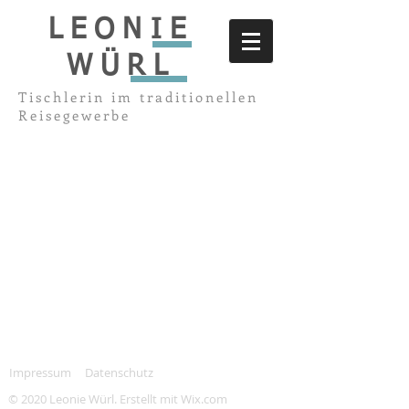
LEONIE
WÜRL
Tischlerin im traditionellen
Reisegewerbe
Überschrift 1
Impressum
Datenschutz
© 2020 Leonie Würl. Erstellt mit
Wix.com